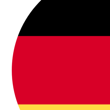
zvyšujete šancu
na zobrazenie
kvalitnejšie
prispôsobeného
obsahu a
ponúk.