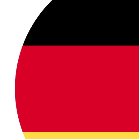
zvyšujete šancu
na zobrazenie
kvalitnejšie
prispôsobeného
obsahu a
ponúk.