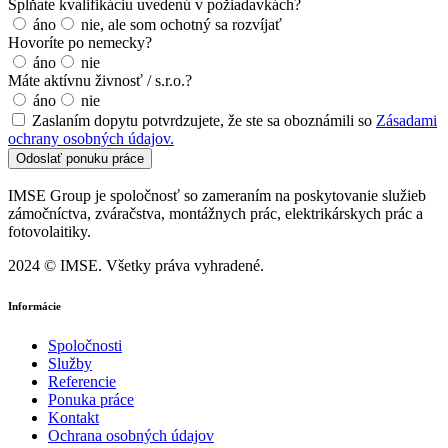
Spĺňate kvalifikáciu uvedenú v požiadavkách?
áno
nie, ale som ochotný sa rozvíjať
Hovoríte po nemecky?
áno
nie
Máte aktívnu živnosť / s.r.o.?
áno
nie
Zaslaním dopytu potvrdzujete, že ste sa oboznámili so
Zásadami
ochrany osobných údajov.
Odoslať ponuku práce
IMSE Group je spoločnosť so zameraním na poskytovanie služieb
zámočníctva, zváračstva, montážnych prác, elektrikárskych prác a
fotovolaitiky.
2024 © IMSE. Všetky práva vyhradené.
Informácie
Spoločnosti
Služby
Referencie
Ponuka práce
Kontakt
Ochrana osobných údajov